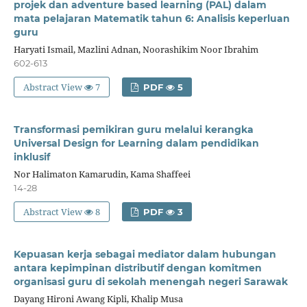
projek dan adventure based learning (PAL) dalam
mata pelajaran Matematik tahun 6: Analisis keperluan
guru
Haryati Ismail, Mazlini Adnan, Noorashikim Noor Ibrahim
602-613
Abstract View
7
PDF
5
Transformasi pemikiran guru melalui kerangka
Universal Design for Learning dalam pendidikan
inklusif
Nor Halimaton Kamarudin, Kama Shaffeei
14-28
Abstract View
8
PDF
3
Kepuasan kerja sebagai mediator dalam hubungan
antara kepimpinan distributif dengan komitmen
organisasi guru di sekolah menengah negeri Sarawak
Dayang Hironi Awang Kipli, Khalip Musa