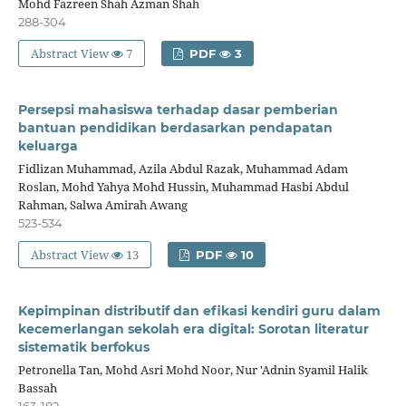
Mohd Fazreen Shah Azman Shah
288-304
Abstract View
7
PDF
3
Persepsi mahasiswa terhadap dasar pemberian
bantuan pendidikan berdasarkan pendapatan
keluarga
Fidlizan Muhammad, Azila Abdul Razak, Muhammad Adam
Roslan, Mohd Yahya Mohd Hussin, Muhammad Hasbi Abdul
Rahman, Salwa Amirah Awang
523-534
Abstract View
13
PDF
10
Kepimpinan distributif dan efikasi kendiri guru dalam
kecemerlangan sekolah era digital: Sorotan literatur
sistematik berfokus
Petronella Tan, Mohd Asri Mohd Noor, Nur 'Adnin Syamil Halik
Bassah
163-182