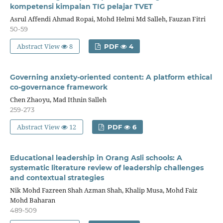
kompetensi kimpalan TIG pelajar TVET
Asrul Affendi Ahmad Ropai, Mohd Helmi Md Salleh, Fauzan Fitri
50-59
Abstract View
8
PDF
4
Governing anxiety-oriented content: A platform ethical
co-governance framework
Chen Zhaoyu, Mad Ithnin Salleh
259-273
Abstract View
12
PDF
6
Educational leadership in Orang Asli schools: A
systematic literature review of leadership challenges
and contextual strategies
Nik Mohd Fazreen Shah Azman Shah, Khalip Musa, Mohd Faiz
Mohd Baharan
489-509