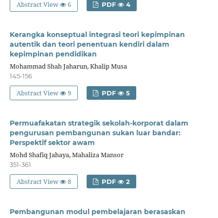
Abstract View
6
PDF
4
Kerangka konseptual integrasi teori kepimpinan
autentik dan teori penentuan kendiri dalam
kepimpinan pendidikan
Mohammad Shah Jaharun, Khalip Musa
145-156
Abstract View
9
PDF
5
Permuafakatan strategik sekolah-korporat dalam
pengurusan pembangunan sukan luar bandar:
Perspektif sektor awam
Mohd Shafiq Jahaya, Mahaliza Mansor
351-361
Abstract View
8
PDF
2
Pembangunan modul pembelajaran berasaskan