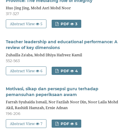
Province: The mediating role of integrity
Huo Jing Jing, Mohd Asri Mohd Noor
317-327
Abstract View
5
PDF
3
Teacher leadership and educational performance: A
review of key dimensions
Zuhailla Za'aba, Mohd Dhiya Hafreez Kamil
552-563
Abstract View
6
PDF
4
Motivasi, sikap dan persepsi guru terhadap
pemansuhan peperiksaan awam
Farrah Syuhaida Ismail, Nor Fazilah Noor Din, Noor Laila Mohd
Akil, Rashidi Hamzah, Ernie Adnan
196-206
Abstract View
7
PDF
5