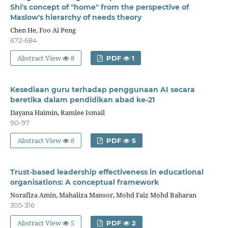
Shi's concept of "home" from the perspective of
Maslow's hierarchy of needs theory
Chen He, Foo Ai Peng
672-684
Abstract View
8
PDF
1
Kesediaan guru terhadap penggunaan AI secara
beretika dalam pendidikan abad ke-21
Dayana Haimin, Ramlee Ismail
90-97
Abstract View
8
PDF
5
Trust-based leadership effectiveness in educational
organisations: A conceptual framework
Norafiza Amin, Mahaliza Mansor, Mohd Faiz Mohd Baharan
305-316
Abstract View
5
PDF
2