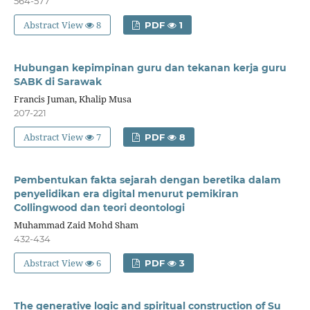
564-577
Abstract View
8
PDF
1
Hubungan kepimpinan guru dan tekanan kerja guru
SABK di Sarawak
Francis Juman, Khalip Musa
207-221
Abstract View
7
PDF
8
Pembentukan fakta sejarah dengan beretika dalam
penyelidikan era digital menurut pemikiran
Collingwood dan teori deontologi
Muhammad Zaid Mohd Sham
432-434
Abstract View
6
PDF
3
The generative logic and spiritual construction of Su