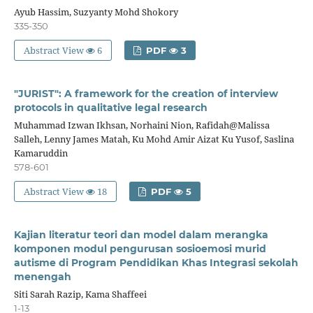
Ayub Hassim, Suzyanty Mohd Shokory
335-350
Abstract View
6
PDF
3
"JURIST": A framework for the creation of interview
protocols in qualitative legal research
Muhammad Izwan Ikhsan, Norhaini Nion, Rafidah@Malissa
Salleh, Lenny James Matah, Ku Mohd Amir Aizat Ku Yusof, Saslina
Kamaruddin
578-601
Abstract View
18
PDF
5
Kajian literatur teori dan model dalam merangka
komponen modul pengurusan sosioemosi murid
autisme di Program Pendidikan Khas Integrasi sekolah
menengah
Siti Sarah Razip, Kama Shaffeei
1-13