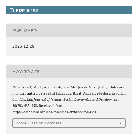
PDF
105
PUBLISHED
2025-12-29
HOW TO CITE
Mohd Yusof, M. H., Abd Razak, S., & Mat Jusoh, M. Z. (2025). Hak asasi
manusia antara perspektif Islam dan Barat: Analisis ideologi, keadilan
dan falsafah.
Journal of Islamic, Social, Economics and Development
,
10
(79), 435–452. Retrieved from
https://academicinspired.com/jised/article/view/3841
More Citation Formats