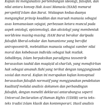
Kajian ini menganalisis pertembungan ideologi, falsafah, dan
nilai antara konsep Hak Asasi Manusia (HAM) menurut
perspektif Islam dan Barat. Walaupun kedua-duanya
mengangkat prinsip keadilan dan maruah manusia sebagai
asas kemanusiaan sejagat, perbezaan ketara muncul pada
aspek ontologi, epistemologi, dan aksiologi yang membentuk
worldview masing-masing. HAM Barat berakar daripada
falsafah liberal-sekular dan humanisme yang bersifat
antroposentrik, meletakkan manusia sebagai sumber nilai
moral dan kebebasan individu sebagai hak mutlak.
Sebaliknya, Islam berpaksikan paradigma teosentrik
berasaskan tauhid dan maqāṣid al-sharīʿah, yang menafsirkan
hak sebagai amanah Ilahi yang terikat dengan tanggungjawab
sosial dan moral. Kajian ini merupakan kajian konseptual
berasaskan falsafah normatif yang menggunakan pendekatan
kualitatif melalui analisis dokumen dan perbandingan
falsafah, dengan meneliti deklarasi antarabangsa seperti
Universal Declaration of Human Rights (UDHR) serta teks-
teks tradisi Islam klasik dan kontemporari. Hasil analisis