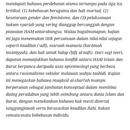
mendapati bahawa perdebatan utama tertumpu pada tiga isu
kritikal: (1) kebebasan beragama dan hak murtad, (2)
kesetaraan gender dan feminisme, dan (3
)
pelaksanaan
hukum syariah yang sering dianggap bercanggah dengan
piawaian HAM antarabangsa. Walau bagaimanapun, kajian
ini juga menemukan titik persamaan dalam nilai-nilai sejagat
seperti keadilan (‘adl), maruah manusia (karāmah
insāniyyah), dan hak untuk hidup (ḥifẓ al-nafs). Dari segi teori,
dapatan menunjukkan bahawa konflik antara HAM Islam dan
Barat berpunca daripada asas epistemologi yang berbeza
antara rasionalisme sekular melawan wahyu tauhidi. Kajian
ini menegaskan bahawa maqāṣid al-sharīʿah mampu
berperanan sebagai jambatan konseptual dalam membina
dialog peradaban yang lebih seimbang antara dunia Islam dan
Barat, dengan menekankan bahawa hak mesti disertai
tanggungjawab serta berasaskan keadilan Ilahi, bukan
semata-mata kebebasan individu.