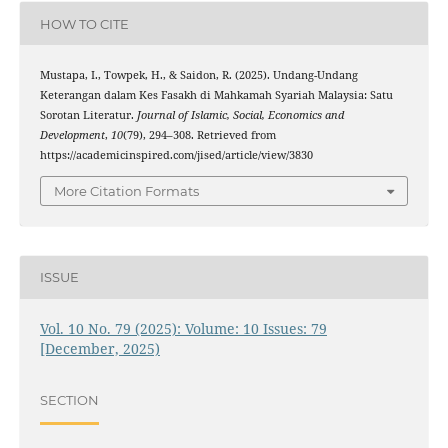
HOW TO CITE
Mustapa, I., Towpek, H., & Saidon, R. (2025). Undang-Undang
Keterangan dalam Kes Fasakh di Mahkamah Syariah Malaysia: Satu
Sorotan Literatur.
Journal of Islamic, Social, Economics and
Development
,
10
(79), 294–308. Retrieved from
https://academicinspired.com/jised/article/view/3830
More Citation Formats
ISSUE
Vol. 10 No. 79 (2025): Volume: 10 Issues: 79
[December, 2025)
SECTION