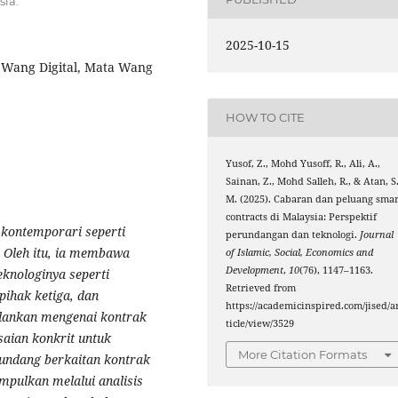
ia.
2025-10-15
a Wang Digital, Mata Wang
HOW TO CITE
Yusof, Z., Mohd Yusoff, R., Ali, A.,
Sainan, Z., Mohd Salleh, R., & Atan, S
M. (2025). Cabaran dan peluang smar
contracts di Malaysia: Perspektif
kontemporari seperti
perundangan dan teknologi.
Journal
. Oleh itu, ia membawa
of Islamic, Social, Economics and
Development
,
10
(76), 1147–1163.
eknologinya seperti
Retrieved from
pihak ketiga, dan
https://academicinspired.com/jised/a
jalankan mengenai kontrak
ticle/view/3529
saian konkrit untuk
More Citation Formats
undang berkaitan kontrak
umpulkan melalui analisis