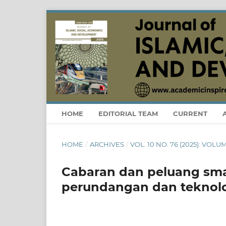
HOME
EDITORIAL TEAM
CURRENT
HOME
/
ARCHIVES
/
VOL. 10 NO. 76 (2025): VOLU
Cabaran dan peluang smar
perundangan dan teknol