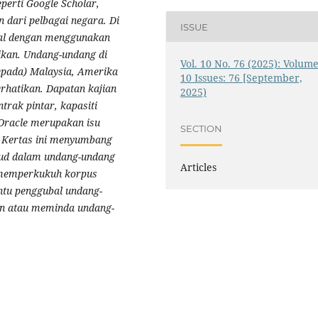
erti Google Scholar,
 dari pelbagai negara. Di
ISSUE
nal dengan menggunakan
sikan. Undang-undang di
Vol. 10 No. 76 (2025): Volume
epada) Malaysia, Amerika
10 Issues: 76 [September,
erhatikan. Dapatan kajian
2025)
rak pintar, kapasiti
 Oracle merupakan isu
SECTION
 Kertas ini menyumbang
jud dalam undang-undang
Articles
ia memperkukuh korpus
ntu penggubal undang-
n atau meminda undang-