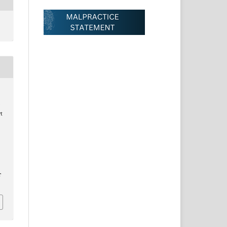
.
t
r