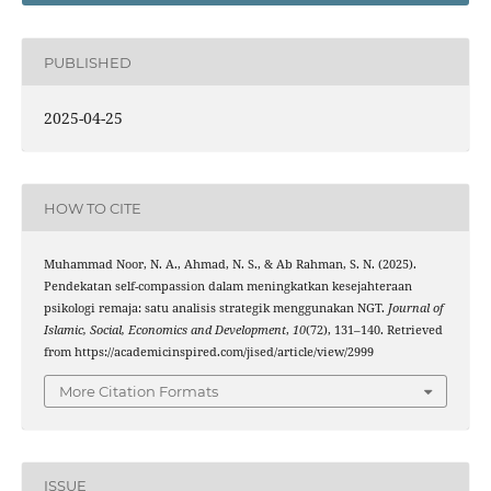
PUBLISHED
2025-04-25
HOW TO CITE
Muhammad Noor, N. A., Ahmad, N. S., & Ab Rahman, S. N. (2025).
Pendekatan self-compassion dalam meningkatkan kesejahteraan
psikologi remaja: satu analisis strategik menggunakan NGT.
Journal of
Islamic, Social, Economics and Development
,
10
(72), 131–140. Retrieved
from https://academicinspired.com/jised/article/view/2999
More Citation Formats
ISSUE