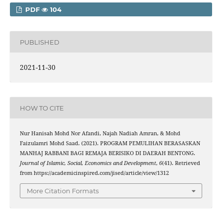
PDF
104
PUBLISHED
2021-11-30
HOW TO CITE
Nur Hanisah Mohd Nor Afandi, Najah Nadiah Amran, & Mohd
Faizulamri Mohd Saad. (2021). PROGRAM PEMULIHAN BERASASKAN
MANHAJ RABBANI BAGI REMAJA BERISIKO DI DAERAH BENTONG.
Journal of Islamic, Social, Economics and Development
,
6
(41). Retrieved
from https://academicinspired.com/jised/article/view/1312
More Citation Formats