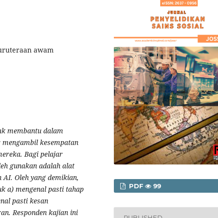
ejuruteraan awam
yak membantu dalam
ar mengambil kesempatan
ereka. Bagi pelajar
leh gunakan adalah alat
 AI. Oleh yang demikian,
PDF
99
tuk a) mengenal pasti tahap
nal pasti kesan
an. Responden kajian ini
PUBLISHED