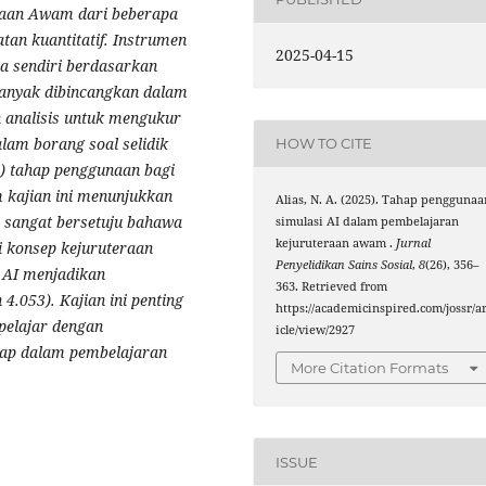
eraan Awam dari beberapa
atan kuantitatif. Instrumen
2025-04-15
ina sendiri berdasarkan
banyak dibincangkan dalam
n analisis untuk mengukur
alam borang soal selidik
HOW TO CITE
a) tahap penggunaan bagi
 kajian ini menunjukkan
Alias, N. A. (2025). Tahap penggunaa
 sangat bersetuju bahawa
simulasi AI dalam pembelajaran
kejuruteraan awam .
Jurnal
 konsep kejuruteraan
Penyelidikan Sains Sosial
,
8
(26), 356–
 AI menjadikan
363. Retrieved from
.053). Kajian ini penting
https://academicinspired.com/jossr/ar
pelajar dengan
icle/view/2927
ekap dalam pembelajaran
More Citation Formats
ISSUE