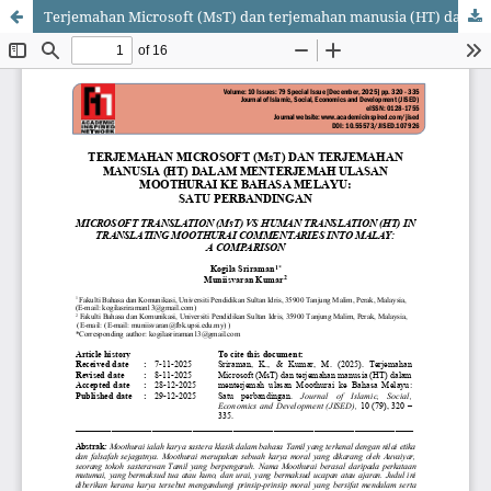
Terjemahan Microsoft (MsT) dan terjemahan manusia (HT) dalam menterjemah ulasan Moothurai ke Bahasa Melayu: Satu perbandingan