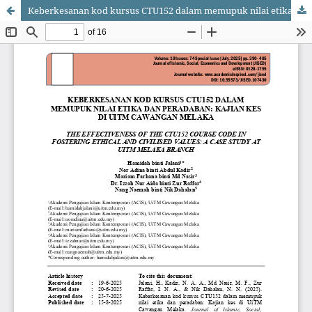
Keberkesanan kod kursus CTU152 dalam memupuk nilai etika dan peradaban: Kajian kes di UiTM Cawangan Melaka