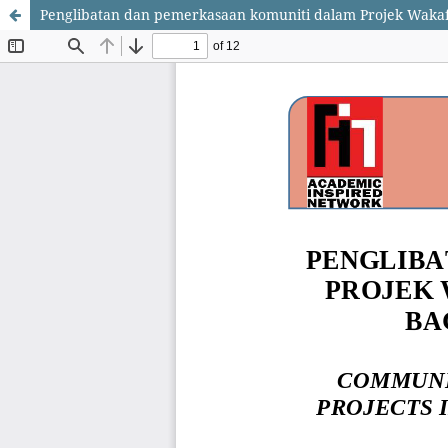
Penglibatan dan pemerkasaan komuniti dalam Projek Wakaf d