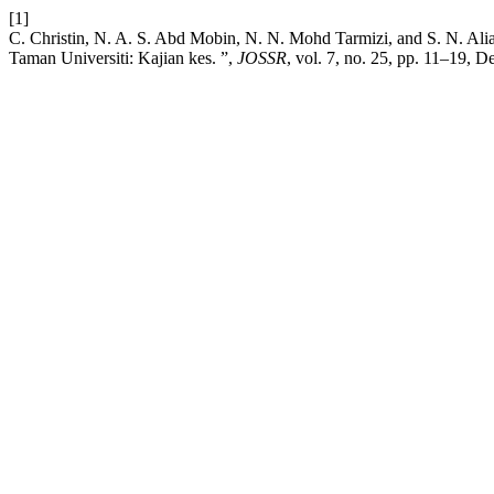
[1]
C. Christin, N. A. S. Abd Mobin, N. N. Mohd Tarmizi, and S. N. Ali
Taman Universiti: Kajian kes. ”,
JOSSR
, vol. 7, no. 25, pp. 11–19, D