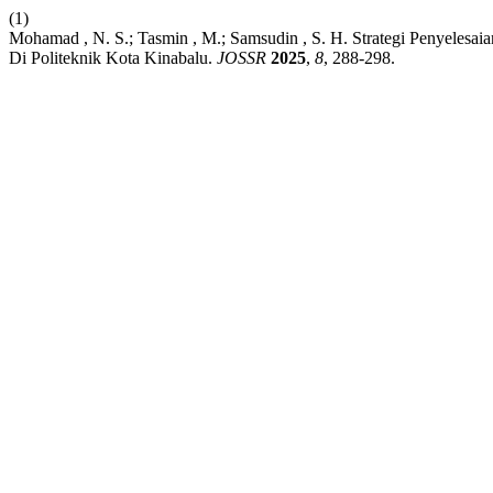
(1)
Mohamad , N. S.; Tasmin , M.; Samsudin , S. H. Strategi Penyelesa
Di Politeknik Kota Kinabalu.
JOSSR
2025
,
8
, 288-298.