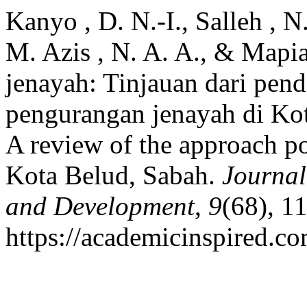
Kanyo , D. N.-I., Salleh , 
M. Azis , N. A. A., & Mapia
jenayah: Tinjauan dari pend
pengurangan jenayah di Kot
A review of the approach po
Kota Belud, Sabah.
Journal
and Development
,
9
(68), 1
https://academicinspired.co