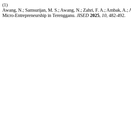
(1)
Awang, N.; Samsurijan, M. S.; Awang, N.; Zahri, F. A.; Ambak, A.; 
Micro-Entrepreneurship in Terengganu.
JISED
2025
,
10
, 482-492.