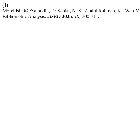
(1)
Mohd Ishak@Zainudin, F.; Sapiai, N. S.; Abdul Rahman, K.; Wan Mus
Bibliometric Analysis.
JISED
2025
,
10
, 700-711.